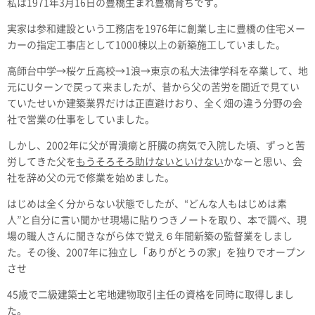
私は1971年3月16日の豊橋生まれ豊橋育ちです。
実家は参和建設という工務店を1976年に創業し主に豊橋の住宅メー
カーの指定工事店として1000棟以上の新築施工していました。
高師台中学→桜ケ丘高校→1浪→東京の私大法律学科を卒業して、地
元にUターンで戻って来ましたが、昔から父の苦労を間近で見てい
ていたせいか建築業界だけは正直避けおり、全く畑の違う分野の会
社で営業の仕事をしていました。
しかし、2002年に父が胃潰瘍と肝臓の病気で入院した頃、ずっと苦
労してきた父を
もうそろそろ助けないといけない
かなーと思い、会
社を辞め父の元で修業を始めました。
はじめは全く分からない状態でしたが、“どんな人もはじめは素
人”と自分に言い聞かせ現場に貼りつきノートを取り、本で調べ、現
場の職人さんに聞きながら体で覚え６年間新築の監督業をしまし
た。その後、2007年に独立し「ありがとうの家」を独りでオープン
させ
45歳で二級建築士と宅地建物取引主任の資格を同時に取得しまし
た。